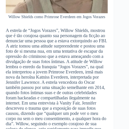
Willow Shields como Primrose Everdeen em Jogos Vorazes
A estrela de “Jogos Vorazes”, Willow Shields, mostrou
que é tão corajosa quanto sua personagem da ficção ao
denunciar uma pessoa que a estava extorquindo ao FBI.
A atriz tomou uma atitude surpreendente e postou uma
foto de si mesma nua, em uma tentativa de escapar da
opressão do criminoso que a estava ameaçando com a
divulgação de suas fotos íntimas. A atitude de Willow
lembra o enredo da franquia “Jogos Vorazes”, na qual
ela interpretou a jovem Primrose Everdeen, irmã mais
nova da heroína Katniss Everdeen, interpretada por
Jennifer Lawrence. A estrela vencedora do Oscar
também passou por uma situação semelhante em 2014,
quando fotos íntimas suas e de outras celebridades
foram hackeadas e compartilhadas ilegalmente na
internet. Em uma entrevista à Vanity Fair, Jennifer
descreveu o trauma que a exposição de suas fotos
causou, dizendo que “qualquer um pode ver o meu
corpo nu sem o meu consentimento, a qualquer hora do
dia”. Willow, seguindo o exemplo corajoso de sua
colega de elenco, agiu rapidamente para impedir que