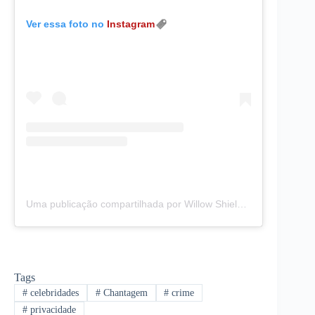
Ver essa foto no
Instagram
Uma publicação compartilhada por Willow Shields (@willowshields)
Tags
#
celebridades
#
Chantagem
#
crime
#
privacidade