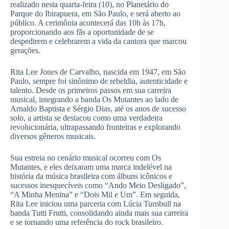
realizado nesta quarta-feira (10), no Planetário do
Parque do Ibirapuera, em São Paulo, e será aberto ao
público. A cerimônia acontecerá das 10h às 17h,
proporcionando aos fãs a oportunidade de se
despedirem e celebrarem a vida da cantora que marcou
gerações.
Rita Lee Jones de Carvalho, nascida em 1947, em São
Paulo, sempre foi sinônimo de rebeldia, autenticidade e
talento. Desde os primeiros passos em sua carreira
musical, integrando a banda Os Mutantes ao lado de
Arnaldo Baptista e Sérgio Dias, até os anos de sucesso
solo, a artista se destacou como uma verdadeira
revolucionária, ultrapassando fronteiras e explorando
diversos gêneros musicais.
Sua estreia no cenário musical ocorreu com Os
Mutantes, e eles deixaram uma marca indelével na
história da música brasileira com álbuns icônicos e
sucessos inesquecíveis como “Ando Meio Desligado”,
“A Minha Menina” e “Dois Mil e Um”. Em seguida,
Rita Lee iniciou uma parceria com Lúcia Turnbull na
banda Tutti Frutti, consolidando ainda mais sua carreira
e se tornando uma referência do rock brasileiro.