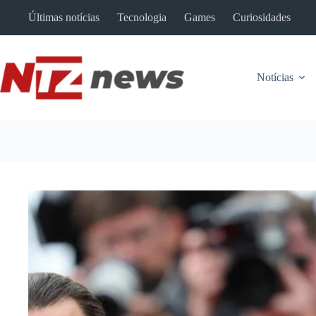
Pular
Últimas notícias
Tecnologia
Games
Curiosidades
para
o
conteúdo
Notícias