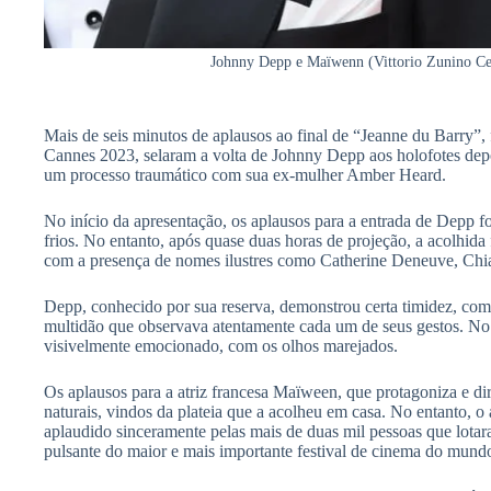
Johnny Depp e Maïwenn (Vittorio Zunino Ce
Mais de seis minutos de aplausos ao final de “Jeanne du Barry”, f
Cannes 2023, selaram a volta de Johnny Depp aos holofotes de
um processo traumático com sua ex-mulher Amber Heard.
No início da apresentação, os aplausos para a entrada de Depp fo
frios. No entanto, após quase duas horas de projeção, a acolhida
com a presença de nomes ilustres como Catherine Deneuve, Chi
Depp, conhecido por sua reserva, demonstrou certa timidez, co
multidão que observava atentamente cada um de seus gestos. No
visivelmente emocionado, com os olhos marejados.
Os aplausos para a atriz francesa Maïween, que protagoniza e di
naturais, vindos da plateia que a acolheu em casa. No entanto, o
aplaudido sinceramente pelas mais de duas mil pessoas que lotara
pulsante do maior e mais importante festival de cinema do mund