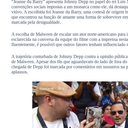
“Jeanne du Barry” apresenta Johnny Depp no papel do rei Luís 
convenções sociais impostas a um monarca como ele, dá destaque
viúvo. A escolhida foi Jeanne du Barry, uma cortesã de origem 
que encontrou na função de amante uma forma de sobreviver e
marcada pela desigualdade.
A escolha de Maïween de escalar um ator norte-americano para in
esclarecida na conversa da equipe do filme com a imprensa nesta
fluentemente, é possível que outros fatores tenham influenciado 
A trajetória conturbada de Johnny Depp contra a opinião pública 
de Maïween. Apesar dos fãs que aguardavam do lado de fora do 
chegada de Depp foi marcada por comentários em sussurros na p
aplausos.