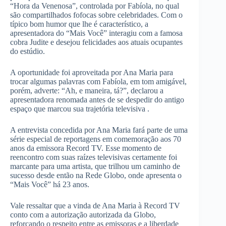
“Hora da Venenosa”, controlada por Fabíola, no qual
são compartilhados fofocas sobre celebridades. Com o
típico bom humor que lhe é característico, a
apresentadora do “Mais Você” interagiu com a famosa
cobra Judite e desejou felicidades aos atuais ocupantes
do estúdio.
A oportunidade foi aproveitada por Ana Maria para
trocar algumas palavras com Fabíola, em tom amigável,
porém, adverte: “Ah, e maneira, tá?”, declarou a
apresentadora renomada antes de se despedir do antigo
espaço que marcou sua trajetória televisiva .
A entrevista concedida por Ana Maria fará parte de uma
série especial de reportagens em comemoração aos 70
anos da emissora Record TV. Esse momento de
reencontro com suas raízes televisivas certamente foi
marcante para uma artista, que trilhou um caminho de
sucesso desde então na Rede Globo, onde apresenta o
“Mais Você” há 23 anos.
Vale ressaltar que a vinda de Ana Maria à Record TV
conto com a autorização autorizada da Globo,
reforçando o respeito entre as emissoras e a liberdade