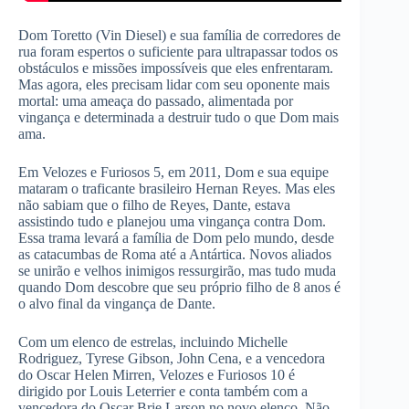
Dom Toretto (Vin Diesel) e sua família de corredores de
rua foram espertos o suficiente para ultrapassar todos os
obstáculos e missões impossíveis que eles enfrentaram.
Mas agora, eles precisam lidar com seu oponente mais
mortal: uma ameaça do passado, alimentada por
vingança e determinada a destruir tudo o que Dom mais
ama.
Em Velozes e Furiosos 5, em 2011, Dom e sua equipe
mataram o traficante brasileiro Hernan Reyes. Mas eles
não sabiam que o filho de Reyes, Dante, estava
assistindo tudo e planejou uma vingança contra Dom.
Essa trama levará a família de Dom pelo mundo, desde
as catacumbas de Roma até a Antártica. Novos aliados
se unirão e velhos inimigos ressurgirão, mas tudo muda
quando Dom descobre que seu próprio filho de 8 anos é
o alvo final da vingança de Dante.
Com um elenco de estrelas, incluindo Michelle
Rodriguez, Tyrese Gibson, John Cena, e a vencedora
do Oscar Helen Mirren, Velozes e Furiosos 10 é
dirigido por Louis Leterrier e conta também com a
vencedora do Oscar Brie Larson no novo elenco. Não