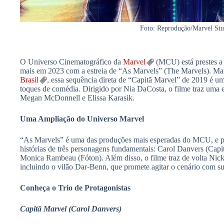
Foto: Reprodução/Marvel Stu
O Universo Cinematográfico da
Marvel
(MCU) está prestes a 
mais em 2023 com a estreia de “As Marvels” (The Marvels). Ma
Brasil
, essa sequência direta de “Capitã Marvel” de 2019 é um
toques de comédia. Dirigido por Nia DaCosta, o filme traz uma eq
Megan McDonnell e Elissa Karasik.
Uma Ampliação do Universo Marvel
“As Marvels” é uma das produções mais esperadas do MCU, e por
histórias de três personagens fundamentais: Carol Danvers (Cap
Monica Rambeau (Fóton). Além disso, o filme traz de volta Nic
incluindo o vilão Dar-Benn, que promete agitar o cenário com sua
Conheça o Trio de Protagonistas
Capitã Marvel (Carol Danvers)