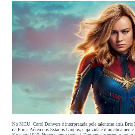
No MCU, Carol Danvers é interpretada pela talentosa atriz Brie
da Força Aérea dos Estados Unidos, cuja vida é dramaticamente 
Kree em 1989. Nesse evento crucial, Danvers absorveu o poder 