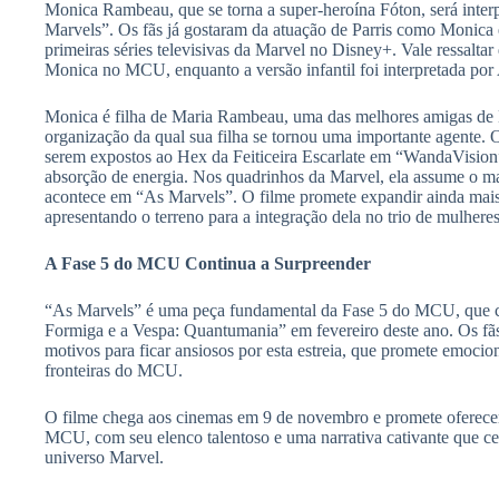
Monica Rambeau, que se torna a super-heroína Fóton, será inter
Marvels”. Os fãs já gostaram da atuação de Parris como Monic
primeiras séries televisivas da Marvel no Disney+. Vale ressaltar 
Monica no MCU, enquanto a versão infantil foi interpretada po
Monica é filha de Maria Rambeau, uma das melhores amigas d
organização da qual sua filha se tornou uma importante agente.
serem expostos ao Hex da Feiticeira Escarlate em “WandaVision
absorção de energia. Nos quadrinhos da Marvel, ela assume o m
acontece em “As Marvels”. O filme promete expandir ainda mais
apresentando o terreno para a integração dela no trio de mulhere
A Fase 5 do MCU Continua a Surpreender
“As Marvels” é uma peça fundamental da Fase 5 do MCU, qu
Formiga e a Vespa: Quantumania” em fevereiro deste ano. Os fã
motivos para ficar ansiosos por esta estreia, que promete emocio
fronteiras do MCU.
O filme chega aos cinemas em 9 de novembro e promete oferecer
MCU, com seu elenco talentoso e uma narrativa cativante que c
universo Marvel.