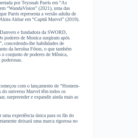
pretada por Teyonah Parris em “As
a em “WandaVision” (2021), uma das
que Parris representa a versão adulta de
r Akira Akbar em “Capitã Marvel” (2019).
e Danvers e fundadora da SWORD,
 Os poderes de Monica surgiram após
”, concedendo-lhe habilidades de
anto da heroína Fóton, o que também
 o conjunto de poderes de Mônica,
s poderosas.
e começou com o lançamento de “Homem-
s do universo Marvel têm todos os
nar, surpreender e expandir ainda mais as
 uma experiência única para os fãs do
ertamente deixará uma marca rigorosa no