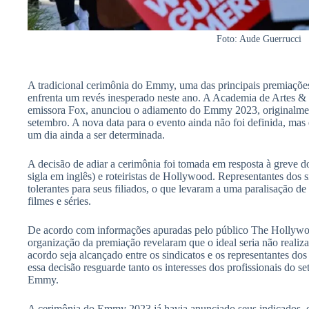
Foto: Aude Guerrucci
A tradicional cerimônia do Emmy, uma das principais premiações 
enfrenta um revés inesperado neste ano. A Academia de Artes & 
emissora Fox, anunciou o adiamento do Emmy 2023, originalmen
setembro. A nova data para o evento ainda não foi definida, mas 
um dia ainda a ser determinada.
A decisão de adiar a cerimônia foi tomada em resposta à greve
sigla em inglês) e roteiristas de Hollywood. Representantes dos 
tolerantes para seus filiados, o que levaram a uma paralisação 
filmes e séries.
De acordo com informações apuradas pelo público The Hollywoo
organização da premiação revelaram que o ideal seria não reali
acordo seja alcançado entre os sindicatos e os representantes dos
essa decisão resguarde tanto os interesses dos profissionais do se
Emmy.
A cerimônia do Emmy 2023 já havia anunciado seus indicados,