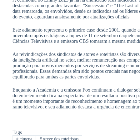
destacadas como grandes favoritas: “Succession” e “The Last of 
data remarcada, os envolvidos, desde os indicados até os líderes 
do evento, aguardam ansiosamente por atualizações oficiais.
Este adiamento representa o primeiro caso desde 2001, quando a 
novembro após os trágicos ataques de 11 de setembro daquele a
Ciências Televisivas e a emissora CBS tomaram a mesma medid
As reivindicações dos sindicatos de atores e roteiristas são diver
da inteligência artificial no setor, melhor remuneração nas comp
produção para novos mercados por serviços de streaming e aume
profissionais. Essas demandas têm sido pontos cruciais nas neg
equilibrado para ambas as partes envolvidas.
Enquanto a Academia e a emissora Fox continuam a dialogar sob
do entretenimento fica na expectativa de um resultado positivo 
é um momento importante de reconhecimento e homenagem ao tal
ramo televisivo, e seu adiamento destaca a urgência de encontrar
Tags
#
cimena
#
greve dos roteiristas