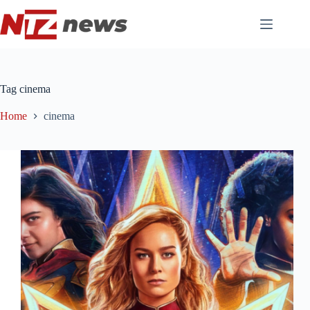
Pular
para
o
conteúdo
Tag
cinema
Home
cinema