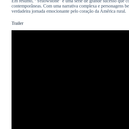
Em resumo, “Yellowstone” é uma série de grande sucesso que co
contemporâneas. Com uma narrativa complexa e personagens be
verdadeira jornada emocionante pelo coração da América rural.
Trailer