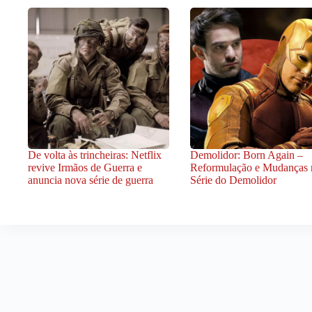
De volta às trincheiras: Netflix
Demolidor: Born Again –
revive Irmãos de Guerra e
Reformulação e Mudanças 
anuncia nova série de guerra
Série do Demolidor