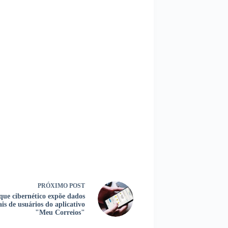
PRÓXIMO
POST
que cibernético expõe dados
ais de usuários do aplicativo
"Meu Correios"