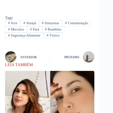
Tags
#
Acre
#
Amapá
#
Amazonas
#
Contaminação
#
Mercúrio
#
Pará
#
Rondônia
#
Segurança Alimentar
#
Tóxico
ANTERIOR
PRÓXIMO
LEIA TAMBÉM