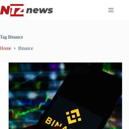
Pular
para
o
conteúdo
Tag
Binance
Home
Binance