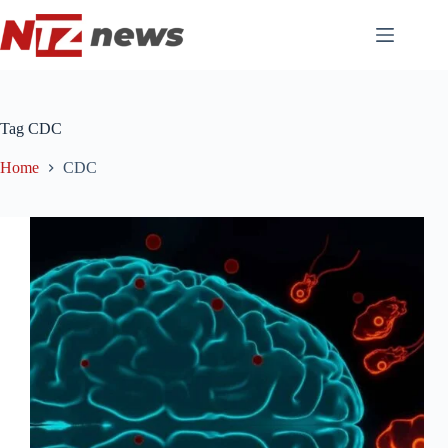
Pular
para
o
conteúdo
Tag
CDC
Home
CDC