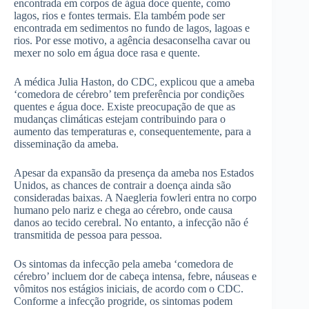
encontrada em corpos de água doce quente, como
lagos, rios e fontes termais. Ela também pode ser
encontrada em sedimentos no fundo de lagos, lagoas e
rios. Por esse motivo, a agência desaconselha cavar ou
mexer no solo em água doce rasa e quente.
A médica Julia Haston, do CDC, explicou que a ameba
‘comedora de cérebro’ tem preferência por condições
quentes e água doce. Existe preocupação de que as
mudanças climáticas estejam contribuindo para o
aumento das temperaturas e, consequentemente, para a
disseminação da ameba.
Apesar da expansão da presença da ameba nos Estados
Unidos, as chances de contrair a doença ainda são
consideradas baixas. A Naegleria fowleri entra no corpo
humano pelo nariz e chega ao cérebro, onde causa
danos ao tecido cerebral. No entanto, a infecção não é
transmitida de pessoa para pessoa.
Os sintomas da infecção pela ameba ‘comedora de
cérebro’ incluem dor de cabeça intensa, febre, náuseas e
vômitos nos estágios iniciais, de acordo com o CDC.
Conforme a infecção progride, os sintomas podem