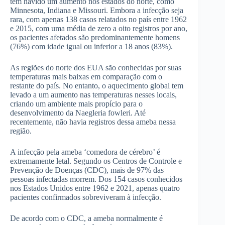
tem havido um aumento nos estados do norte, como
Minnesota, Indiana e Missouri. Embora a infecção seja
rara, com apenas 138 casos relatados no país entre 1962
e 2015, com uma média de zero a oito registros por ano,
os pacientes afetados são predominantemente homens
(76%) com idade igual ou inferior a 18 anos (83%).
As regiões do norte dos EUA são conhecidas por suas
temperaturas mais baixas em comparação com o
restante do país. No entanto, o aquecimento global tem
levado a um aumento nas temperaturas nesses locais,
criando um ambiente mais propício para o
desenvolvimento da Naegleria fowleri. Até
recentemente, não havia registros dessa ameba nessa
região.
A infecção pela ameba ‘comedora de cérebro’ é
extremamente letal. Segundo os Centros de Controle e
Prevenção de Doenças (CDC), mais de 97% das
pessoas infectadas morrem. Dos 154 casos conhecidos
nos Estados Unidos entre 1962 e 2021, apenas quatro
pacientes confirmados sobreviveram à infecção.
De acordo com o CDC, a ameba normalmente é