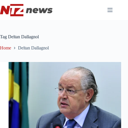
Pular
para
o
conteúdo
Tag
Deltan Dallagnol
Home
Deltan Dallagnol