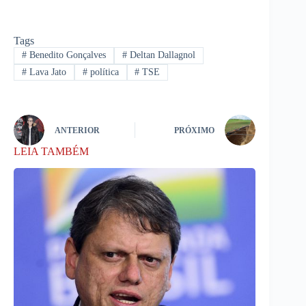
Tags
#
Benedito Gonçalves
#
Deltan Dallagnol
#
Lava Jato
#
política
#
TSE
ANTERIOR
PRÓXIMO
LEIA TAMBÉM