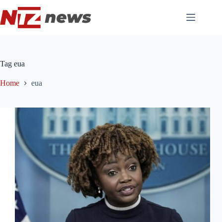
Pular
para
o
conteúdo
Tag
eua
Home
eua