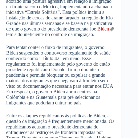
adotado uma postura agressiva em relação à imigração
na fronteira com o México, implementando a chamada
iniciativa “Estrela Solitária”. Essa política incluiu a
instalação de cercas de arame farpado na região do Rio
Grande nas últimas semanas e se baseia na justificativa
de que o governo do presidente democrata Joe
Biden
tem sido ineficiente no controle da imigração.
Para tentar conter o fluxo de imigrantes, o governo
Biden suspendeu o controverso regulamento de saúde
conhecido como “Título 42” em maio. Esse
regulamento foi implementado pelo governo do então
presidente republicano Donald Trump durante a
pandemia e permitia bloquear ou expulsar a grande
maioria dos migrantes que chegavam à fronteira sem
visto ou documentação necessária para entrar nos EUA.
Em resposta, o governo Biden abriu centros na
Colômbia e na Guatemala para pré-selecionar os
imigrantes que poderiam entrar no país.
Entre os ataques republicanos às políticas de Biden, a
questão da imigração é frequentemente mencionada. Os
republicanos acusam o presidente democrata de
enfraquecer as restrições de fronteira impostas por
Trump. Durante o governo Trump, os Estados Unidos