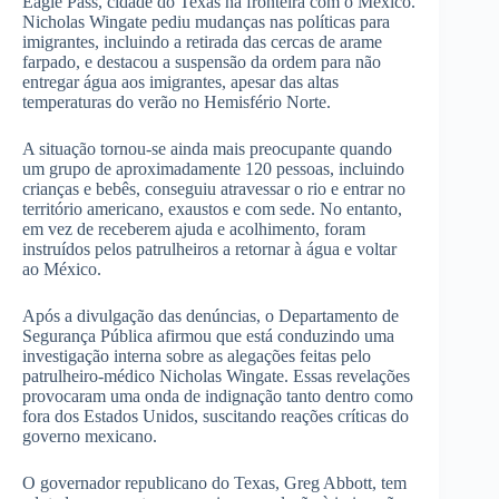
Eagle Pass, cidade do Texas na fronteira com o México.
Nicholas Wingate pediu mudanças nas políticas para
imigrantes, incluindo a retirada das cercas de arame
farpado, e destacou a suspensão da ordem para não
entregar água aos imigrantes, apesar das altas
temperaturas do verão no Hemisfério Norte.
A situação tornou-se ainda mais preocupante quando
um grupo de aproximadamente 120 pessoas, incluindo
crianças e bebês, conseguiu atravessar o rio e entrar no
território americano, exaustos e com sede. No entanto,
em vez de receberem ajuda e acolhimento, foram
instruídos pelos patrulheiros a retornar à água e voltar
ao México.
Após a divulgação das denúncias, o Departamento de
Segurança Pública afirmou que está conduzindo uma
investigação interna sobre as alegações feitas pelo
patrulheiro-médico Nicholas Wingate. Essas revelações
provocaram uma onda de indignação tanto dentro como
fora dos Estados Unidos, suscitando reações críticas do
governo mexicano.
O governador republicano do Texas, Greg Abbott, tem