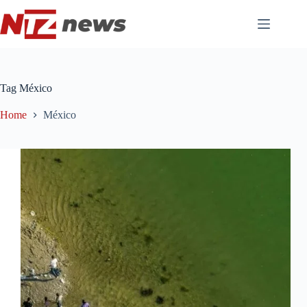
Pular
para
o
conteúdo
Tag
México
Home
México