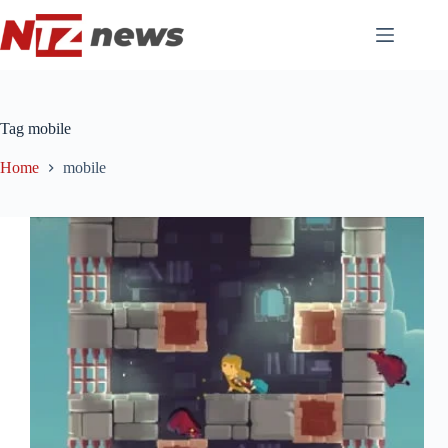
Pular
para
o
conteúdo
Tag
mobile
Home
mobile