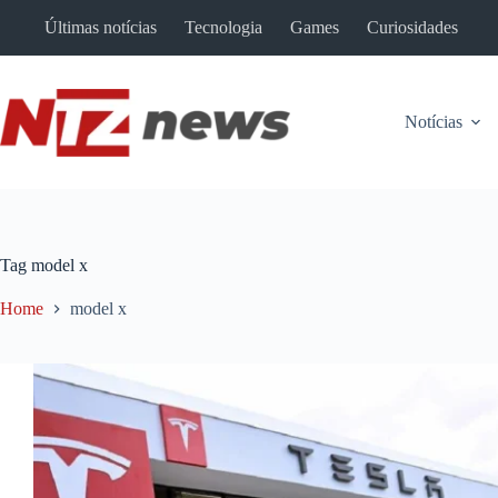
Pular
Últimas notícias
Tecnologia
Games
Curiosidades
para
o
conteúdo
Notícias
Tag
model x
Home
model x