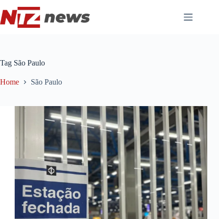
Pular
para
o
conteúdo
Tag
São Paulo
Home
São Paulo