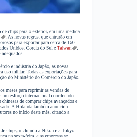
o de chips para o exterior, em uma medida
a
. As novas regras, que entrarão em
orosos para exportar para cerca de 160
stados Unidos, Coreia do Sul e
Taiwan
,
o adequados.
cio e indústria do Japão, as novas
 uso militar. Todas as exportações para
ação do Ministério do Comércio do Japão.
os meses para reprimir as vendas de
e um esforço internacional coordenado
 chinesas de comprar chips avançados e
assado. A Holanda também anunciou
utores no início deste mês, citando a
 de chips, incluindo a Nikon e a Tokyo
a na sexta-feira, e as empresas se