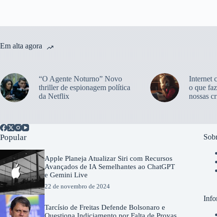
Em alta agora
“O Agente Noturno” Novo
Internet 
thriller de espionagem política
o que faz
da Netflix
nossas cr
Popular
Sobr
Apple Planeja Atualizar Siri com Recursos
Avançados de IA Semelhantes ao ChatGPT
e Gemini Live
22 de novembro de 2024
Info
Tarcísio de Freitas Defende Bolsonaro e
Questiona Indiciamento por Falta de Provas