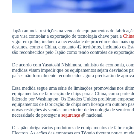
Japão anuncia restrições na venda de equipamentos de fabricaçã
que visa controlar a exportação de tecnologia chave para a
Chin
vigor em julho, incluem a necessidade de procedimentos mais rig
destinos, como a China, enquanto 42 territórios, incluindo os E
são reconhecidos pelo Japão como tendo controles de exportaçã
De acordo com Yasutoshi Nishimura, ministro da economia, comér
medidas visam impedir que os equipamentos sejam desviados para
países não formalmente reconhecidos agora precisarão de aprov
Essa medida segue uma série de limitações promovidas nos últim
equipamentos de fabricação de chips para a China, como parte d
liderado por Washington. Os Estados Unidos proibiram empresas
equipamentos de fabricação de chips sem licença em outubro p
novas restrições às vendas no exterior de tecnologia de semicond
necessidade de proteger a
segurança
nacional.
O Japão abriga vários produtores de equipamentos de fabricação
Electron. As ações das empresas em Tóquio tiveram pouca mudanç