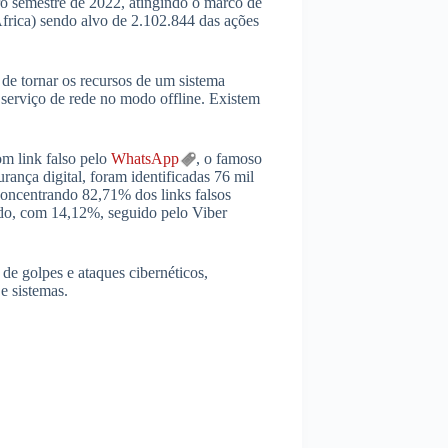
o semestre de 2022, atingindo o marco de
rica) sendo alvo de 2.102.844 das ações
de tornar os recursos de um sistema
 serviço de rede no modo offline. Existem
om link falso pelo
WhatsApp
, o famoso
ança digital, foram identificadas 76 mil
concentrando 82,71% dos links falsos
o, com 14,12%, seguido pelo Viber
s de golpes e ataques cibernéticos,
e sistemas.