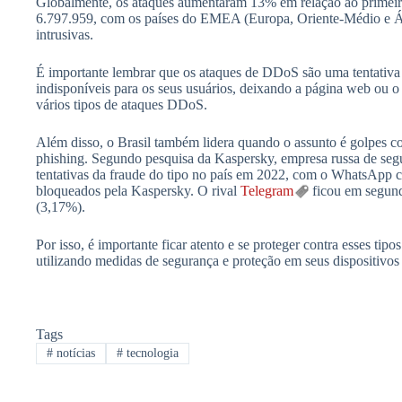
Globalmente, os ataques aumentaram 13% em relação ao primeir
6.797.959, com os países do EMEA (Europa, Oriente-Médio e Áf
intrusivas.
É importante lembrar que os ataques de DDoS são uma tentativa 
indisponíveis para os seus usuários, deixando a página web ou o
vários tipos de ataques DDoS.
Além disso, o Brasil também lidera quando o assunto é golpes c
phishing. Segundo pesquisa da Kaspersky, empresa russa de segur
tentativas da fraude do tipo no país em 2022, com o WhatsApp 
bloqueados pela Kaspersky. O rival
Telegram
ficou em segund
(3,17%).
Por isso, é importante ficar atento e se proteger contra esses tipo
utilizando medidas de segurança e proteção em seus dispositivos 
Tags
#
notícias
#
tecnologia