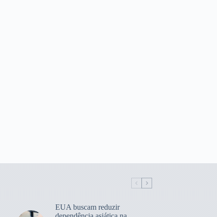
EUA buscam reduzir
dependência asiática na