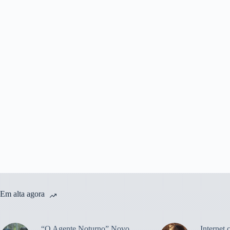
Em alta agora
“O Agente Noturno” Novo
Internet 