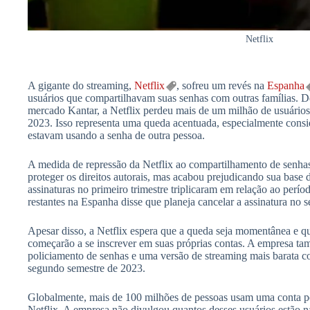
Netflix
A gigante do streaming,
Netflix
, sofreu um revés na
Espanha
usuários que compartilhavam suas senhas com outras famílias. 
mercado Kantar, a Netflix perdeu mais de um milhão de usuários
2023. Isso representa uma queda acentuada, especialmente consi
estavam usando a senha de outra pessoa.
A medida de repressão da Netflix ao compartilhamento de senhas
proteger os direitos autorais, mas acabou prejudicando sua base
assinaturas no primeiro trimestre triplicaram em relação ao perío
restantes na Espanha disse que planeja cancelar a assinatura no s
Apesar disso, a Netflix espera que a queda seja momentânea e q
começarão a se inscrever em suas próprias contas. A empresa ta
policiamento de senhas e uma versão de streaming mais barata c
segundo semestre de 2023.
Globalmente, mais de 100 milhões de pessoas usam uma conta p
Netflix. A empresa não divulgou quantos desses usuários estão 