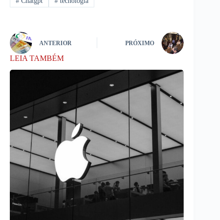
#
Chatgpt
#
tecnologia
ANTERIOR
PRÓXIMO
LEIA TAMBÉM