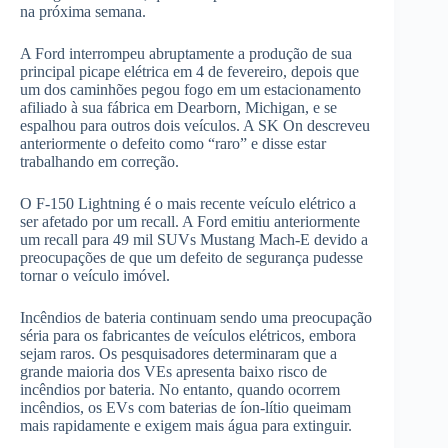
na próxima semana.
A Ford interrompeu abruptamente a produção de sua
principal picape elétrica em 4 de fevereiro, depois que
um dos caminhões pegou fogo em um estacionamento
afiliado à sua fábrica em Dearborn, Michigan, e se
espalhou para outros dois veículos. A SK On descreveu
anteriormente o defeito como “raro” e disse estar
trabalhando em correção.
O F-150 Lightning é o mais recente veículo elétrico a
ser afetado por um recall. A Ford emitiu anteriormente
um recall para 49 mil SUVs Mustang Mach-E devido a
preocupações de que um defeito de segurança pudesse
tornar o veículo imóvel.
Incêndios de bateria continuam sendo uma preocupação
séria para os fabricantes de veículos elétricos, embora
sejam raros. Os pesquisadores determinaram que a
grande maioria dos VEs apresenta baixo risco de
incêndios por bateria. No entanto, quando ocorrem
incêndios, os EVs com baterias de íon-lítio queimam
mais rapidamente e exigem mais água para extinguir.