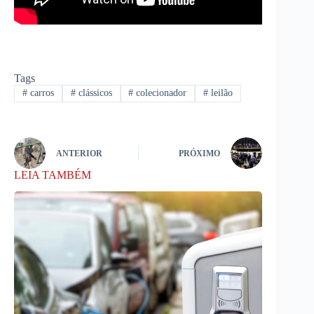
Tags
#
carros
#
clássicos
#
colecionador
#
leilão
ANTERIOR
PRÓXIMO
LEIA TAMBÉM