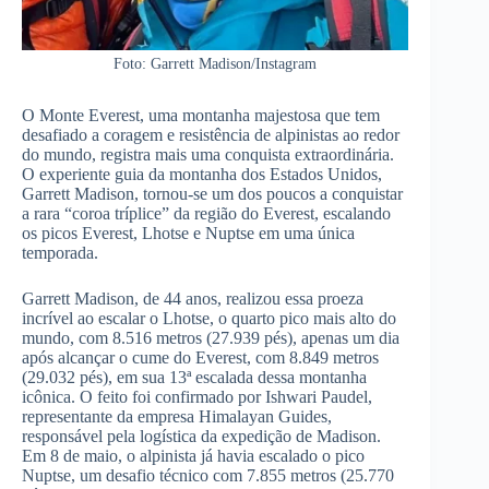
Foto: Garrett Madison/Instagram
O Monte Everest, uma montanha majestosa que tem
desafiado a coragem e resistência de alpinistas ao redor
do mundo, registra mais uma conquista extraordinária.
O experiente guia da montanha dos Estados Unidos,
Garrett Madison, tornou-se um dos poucos a conquistar
a rara “coroa tríplice” da região do Everest, escalando
os picos Everest, Lhotse e Nuptse em uma única
temporada.
Garrett Madison, de 44 anos, realizou essa proeza
incrível ao escalar o Lhotse, o quarto pico mais alto do
mundo, com 8.516 metros (27.939 pés), apenas um dia
após alcançar o cume do Everest, com 8.849 metros
(29.032 pés), em sua 13ª escalada dessa montanha
icônica. O feito foi confirmado por Ishwari Paudel,
representante da empresa Himalayan Guides,
responsável pela logística da expedição de Madison.
Em 8 de maio, o alpinista já havia escalado o pico
Nuptse, um desafio técnico com 7.855 metros (25.770