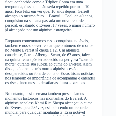
ficou conhecido como a Tríplice Coroa em uma
temporada, disse que não seria repetido por mais 10
anos. Fico feliz em ver que, 10 anos depois, Garrett
alcançou o mesmo feito.. . Bravo!!” Cool, de 49 anos,
conquistou na semana passada um novo recorde
pessoal, escalando o Everest 17 vezes, o maior número
já alcançado por um alpinista estrangeiro.
Enquanto comemoramos essas conquistas notáveis,
também é nosso dever relatar que o número de mortos
no Monte Everest já chega a 12. Um alpinista
canadense, Petrus Albertyn Swart, de 63 anos, faleceu
na quinta-feira após ter adoecido na perigosa “zona da
morte” durante sua subida ao cume do Everest. Além
disso, pelo menos três outros alpinistas estão
desaparecidos ou fora de contato. Essas tristes notícias
nos lembram da importância de acompanhar e entender
os riscos inerentes ao desafiar as alturas extremas.
No entanto, nesta semana também presenciamos
momentos históricos nas montanhas do Everest. A
alpinista nepalesa Kami Rita Sherpa alcançou o cume
do Everest pela 28ª vez, estabelecendo um recorde
mundial para qualquer montanhista. Essa notável