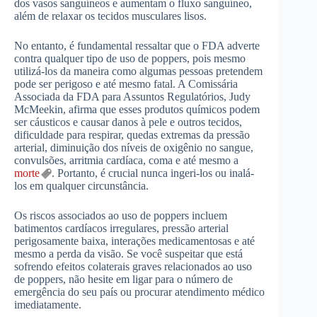
dos vasos sanguíneos e aumentam o fluxo sanguíneo,
além de relaxar os tecidos musculares lisos.
No entanto, é fundamental ressaltar que o FDA adverte
contra qualquer tipo de uso de poppers, pois mesmo
utilizá-los da maneira como algumas pessoas pretendem
pode ser perigoso e até mesmo fatal. A Comissária
Associada da FDA para Assuntos Regulatórios, Judy
McMeekin, afirma que esses produtos químicos podem
ser cáusticos e causar danos à pele e outros tecidos,
dificuldade para respirar, quedas extremas da pressão
arterial, diminuição dos níveis de oxigênio no sangue,
convulsões, arritmia cardíaca, coma e até mesmo a
morte
. Portanto, é crucial nunca ingeri-los ou inalá-
los em qualquer circunstância.
Os riscos associados ao uso de poppers incluem
batimentos cardíacos irregulares, pressão arterial
perigosamente baixa, interações medicamentosas e até
mesmo a perda da visão. Se você suspeitar que está
sofrendo efeitos colaterais graves relacionados ao uso
de poppers, não hesite em ligar para o número de
emergência do seu país ou procurar atendimento médico
imediatamente.