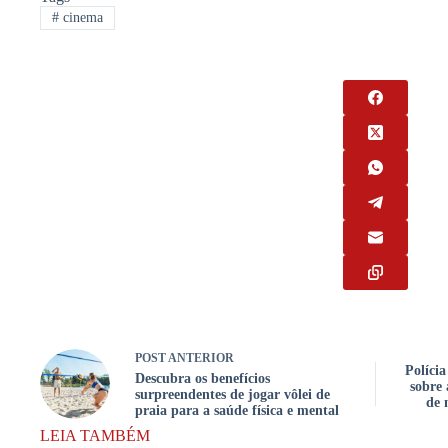
#
cinema
POST
ANTERIOR
Políci
Descubra os benefícios
sobre
surpreendentes de jogar vôlei de
de 
praia para a saúde física e mental
LEIA TAMBÉM