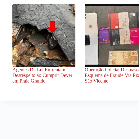
Agentes Da Lei Enfrentam
Operação Policial Desmasc
Desrespeito ao Cumprir Dever
Esquema de Fraude Via Pi
em Praia Grande
São Vicente