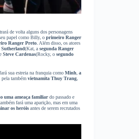
trará de volta alguns dos personagens
seu papel como Billy, o
primeiro Ranger
iro Ranger Preto
. Além disso, os atores
 Sutherland
(Kat, a
segunda Ranger
 e
Steve Cardenas
(Rocky, o
segundo
 fará sua estreia na franquia como
Minh
,
a
da pela também
vietnamita Thuy Trang
,
o uma ameaça familiar
do passado e
também fará uma aparição, mas em uma
inar os heróis
antes de serem recrutados