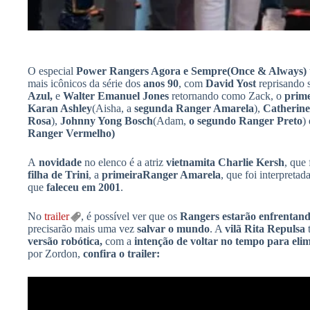
O especial
Power Rangers Agora e Sempre(Once & Always)
mais icônicos da série dos
anos 90
, com
David Yost
reprisando 
Azul,
e
Walter Emanuel Jones
retornando como Zack, o
prime
Karan Ashley
(Aisha, a
segunda Ranger Amarela
),
Catherine
Rosa
),
Johnny Yong Bosch
(Adam,
o segundo Ranger Preto
)
Ranger Vermelho)
A
novidade
no elenco é a atriz
vietnamita Charlie Kersh
, que
filha de Trini
, a
primeira
Ranger Amarela
, que foi interpreta
que
faleceu em 2001
.
No
trailer
, é possível ver que os
Rangers estarão enfrentand
precisarão mais uma vez
salvar o mundo
. A
vilã Rita Repulsa
versão robótica,
com a
intenção de voltar no tempo para elim
por Zordon,
confira o trailer: