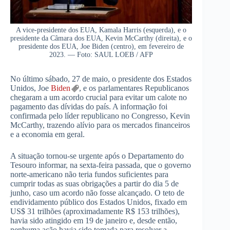
A vice-presidente dos EUA, Kamala Harris (esquerda), e o
presidente da Câmara dos EUA, Kevin McCarthy (direita), e o
presidente dos EUA, Joe Biden (centro), em fevereiro de
2023. — Foto: SAUL LOEB / AFP
No último sábado, 27 de maio, o presidente dos Estados
Unidos, Joe
Biden
, e os parlamentares Republicanos
chegaram a um acordo crucial para evitar um calote no
pagamento das dívidas do país. A informação foi
confirmada pelo líder republicano no Congresso, Kevin
McCarthy, trazendo alívio para os mercados financeiros
e a economia em geral.
A situação tornou-se urgente após o Departamento do
Tesouro informar, na sexta-feira passada, que o governo
norte-americano não teria fundos suficientes para
cumprir todas as suas obrigações a partir do dia 5 de
junho, caso um acordo não fosse alcançado. O teto de
endividamento público dos Estados Unidos, fixado em
US$ 31 trilhões (aproximadamente R$ 153 trilhões),
havia sido atingido em 19 de janeiro e, desde então,
nenhuma ação havia sido tomada para resolver a