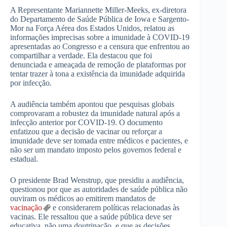
A Representante Mariannette Miller-Meeks, ex-diretora
do Departamento de Saúde Pública de Iowa e Sargento-
Mor na Força Aérea dos Estados Unidos, relatou as
informações imprecisas sobre a imunidade à COVID-19
apresentadas ao Congresso e a censura que enfrentou ao
compartilhar a verdade. Ela destacou que foi
denunciada e ameaçada de remoção de plataformas por
tentar trazer à tona a existência da imunidade adquirida
por infecção.
A audiência também apontou que pesquisas globais
comprovaram a robustez da imunidade natural após a
infecção anterior por COVID-19. O documento
enfatizou que a decisão de vacinar ou reforçar a
imunidade deve ser tomada entre médicos e pacientes, e
não ser um mandato imposto pelos governos federal e
estadual.
O presidente Brad Wenstrup, que presidiu a audiência,
questionou por que as autoridades de saúde pública não
ouviram os médicos ao emitirem mandatos de
vacinação
e considerarem políticas relacionadas às
vacinas. Ele ressaltou que a saúde pública deve ser
educativa, não uma doutrinação, e que as decisões