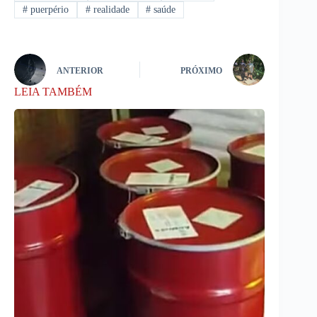
#
puerpério
#
realidade
#
saúde
ANTERIOR
PRÓXIMO
LEIA TAMBÉM