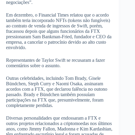
negociações”.
Em dezembro, o Financial Times relatou que o acordo
também teria incorporado NFTs (tokens não fungíveis)
ao contrato de venda de ingressos de Swift, porém,
fracassou depois que alguns funcionários da FTX
pressionaram Sam Bankman-Fried, fundador e CEO da
empresa, a cancelar o patrocínio devido ao alto custo
envolvido.
Representantes de Taylor Swift se recusaram a fazer
comentários sobre o assunto.
Outras celebridades, incluindo Tom Brady, Gisele
Bündchen, Steph Curry e Naomi Osaka, assinaram
acordos com a FTX, que declarou falência no outono
passado. Brady e Bündchen também possuíam
participações na FTX que, presumivelmente, foram
completamente perdidas.
Diversas personalidades que endossaram a FTX e
outros projetos relacionados a criptomoedas nos últimos
anos, como Jimmy Fallon, Madonna e Kim Kardashian,
têm enfrentado escrutínio legal e foram acusadas de