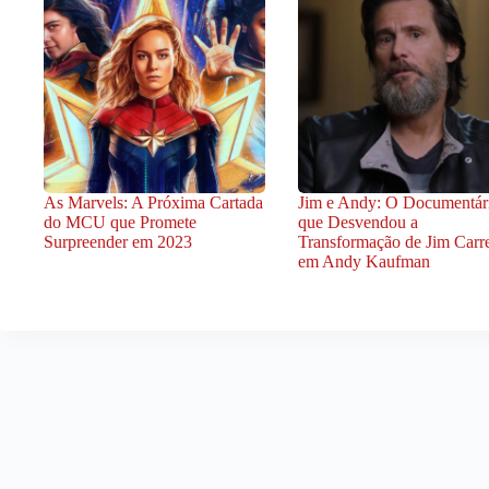
As Marvels: A Próxima Cartada
Jim e Andy: O Documentár
do MCU que Promete
que Desvendou a
Surpreender em 2023
Transformação de Jim Carr
em Andy Kaufman