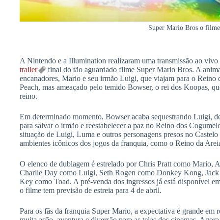
Super Mario Bros o filme
A Nintendo e a Illumination realizaram uma transmissão ao vivo n
trailer
final do tão aguardado filme Super Mario Bros. A anima
encanadores, Mario e seu irmão Luigi, que viajam para o Reino
Peach, mas ameaçado pelo temido Bowser, o rei dos Koopas, que 
reino.
Em determinado momento, Bowser acaba sequestrando Luigi, de
para salvar o irmão e reestabelecer a paz no Reino dos Cogumelos
situação de Luigi, Luma e outros personagens presos no Castelo
ambientes icônicos dos jogos da franquia, como o Reino da Are
O elenco de dublagem é estrelado por Chris Pratt como Mario, 
Charlie Day como Luigi, Seth Rogen como Donkey Kong, Jac
Key como Toad. A pré-venda dos ingressos já está disponível e
o filme tem previsão de estreia para 4 de abril.
Para os fãs da franquia Super Mario, a expectativa é grande em 
muita ação, aventura e diversão para as telas dos cinemas. Agora, 