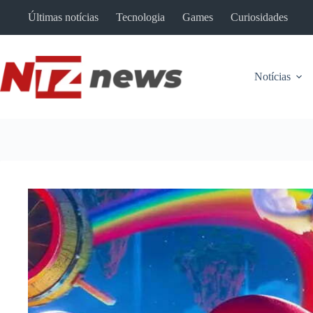
Pular
Últimas notícias
Tecnologia
Games
Curiosidades
para
o
conteúdo
Notícias