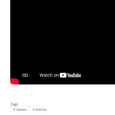
Tags
#
cinema
#
notícias