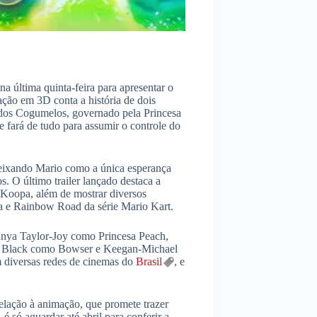
a última quinta-feira para apresentar o
ção em 3D conta a história de dois
 dos Cogumelos, governado pela Princesa
fará de tudo para assumir o controle do
ixando Mario como a única esperança
. O último trailer lançado destaca a
 Koopa, além de mostrar diversos
ia e Rainbow Road da série Mario Kart.
Anya Taylor-Joy como Princesa Peach,
k Black como Bowser e Keegan-Michael
m diversas redes de cinemas do
Brasil
, e
relação à animação, que promete trazer
é só aguardar até abril para conferir a