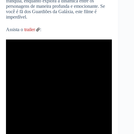
franquia, enquanto explora a dinâmica entre os
personagens de maneira profunda e emocionante. Se
você é fã dos Guardiões da Galáxia, este filme é
imperdível.
Assista o
trailer
: