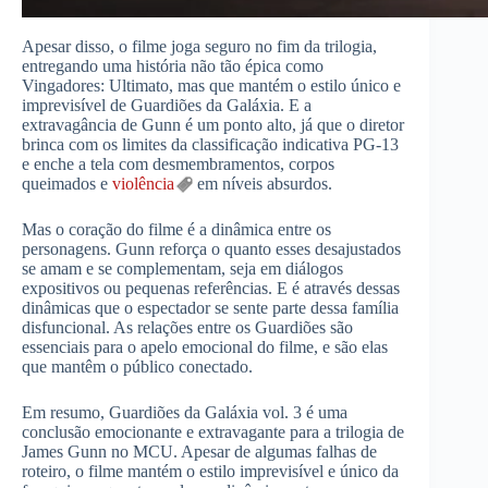
Apesar disso, o filme joga seguro no fim da trilogia,
entregando uma história não tão épica como
Vingadores: Ultimato, mas que mantém o estilo único e
imprevisível de Guardiões da Galáxia. E a
extravagância de Gunn é um ponto alto, já que o diretor
brinca com os limites da classificação indicativa PG-13
e enche a tela com desmembramentos, corpos
queimados e
violência
em níveis absurdos.
Mas o coração do filme é a dinâmica entre os
personagens. Gunn reforça o quanto esses desajustados
se amam e se complementam, seja em diálogos
expositivos ou pequenas referências. E é através dessas
dinâmicas que o espectador se sente parte dessa família
disfuncional. As relações entre os Guardiões são
essenciais para o apelo emocional do filme, e são elas
que mantêm o público conectado.
Em resumo, Guardiões da Galáxia vol. 3 é uma
conclusão emocionante e extravagante para a trilogia de
James Gunn no MCU. Apesar de algumas falhas de
roteiro, o filme mantém o estilo imprevisível e único da