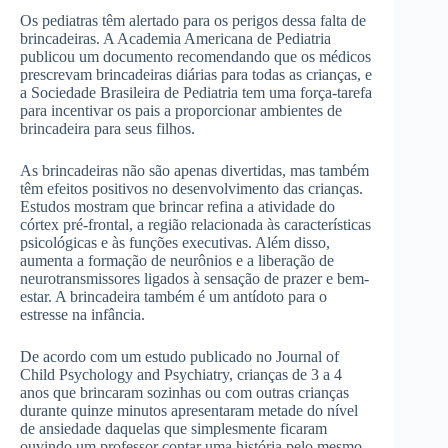
Os pediatras têm alertado para os perigos dessa falta de
brincadeiras. A Academia Americana de Pediatria
publicou um documento recomendando que os médicos
prescrevam brincadeiras diárias para todas as crianças, e
a Sociedade Brasileira de Pediatria tem uma força-tarefa
para incentivar os pais a proporcionar ambientes de
brincadeira para seus filhos.
As brincadeiras não são apenas divertidas, mas também
têm efeitos positivos no desenvolvimento das crianças.
Estudos mostram que brincar refina a atividade do
córtex pré-frontal, a região relacionada às características
psicológicas e às funções executivas. Além disso,
aumenta a formação de neurônios e a liberação de
neurotransmissores ligados à sensação de prazer e bem-
estar. A brincadeira também é um antídoto para o
estresse na infância.
De acordo com um estudo publicado no Journal of
Child Psychology and Psychiatry, crianças de 3 a 4
anos que brincaram sozinhas ou com outras crianças
durante quinze minutos apresentaram metade do nível
de ansiedade daquelas que simplesmente ficaram
ouvindo um professor contar uma história pelo mesmo