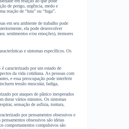
ansiedade em relação ao que pode
ção de perigo, urgência, medo e
ma reação de “luta” ou “fuga”.
sas em seu ambiente de trabalho pode
osteriormente, ela pode desenvolver
or, sentimentos e/ou emoções), tremores
racterísticas e sintomas específicos. Os
 caracterizado por um estado de
spectos da vida cotidiana. As pessoas com
tes, e essa preocupação pode interferir
 incluem tensão muscular, fadiga,
rizado por ataques de pânico inesperados
em durar vários minutos. Os sintomas
spirar, sensação de asfixia, tontura,
acterizado por pensamentos obsessivos e
 pensamentos obsessivos são ideias
o os comportamentos compulsivos são