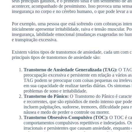
seus principais gatilhos, e o primeiro sinal é um sentimento de 
acontecer, acompanhado de pessimismo. Isso provoca uma sensa
insegurança no corpo e no cérebro humano, o que pode levar a u
Por exemplo, uma pessoa que está sofrendo com cobranças inten
inicialmente apresentar irritabilidade, raiva e tensão muscular. P
insegurança, labilidade emocional (mudanças exageradas no hum
e transpiração excessiva.
Existem vários tipos de transtornos de ansiedade, cada um com ca
principais tipos de transtornos de ansiedade são:
Transtorno de Ansiedade Generalizada (TAG):
O TAG é
preocupação excessiva e persistente em relação a vários a
TAG podem se preocupar com coisas pequenas ou irrelevan
em sua capacidade de realizar tarefas diárias. Os sintomas
problemas de sono e irritabilidade.
Transtorno do Pânico:
O Transtorno do Pânico é caracte
e recorrentes, que são episódios de medo intenso que pod
incluem palpitações, sudorese, tremores, dificuldade para re
náusea e medo de perder o controle ou morrer.
Transtorno Obsessivo-Compulsivo (TOC):
O TOC é car
comportamentos compulsivos repetitivos e indesejados. Os
irracionais e persistentes que causam ansiedade, enquant