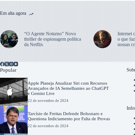
Em alta agora
“O Agente Noturno” Novo
Internet 
thriller de espionagem política
o que faz
da Netflix
nossas cr
Popular
Sobr
Apple Planeja Atualizar Siri com Recursos
Avançados de IA Semelhantes ao ChatGPT
e Gemini Live
22 de novembro de 2024
Info
Tarcísio de Freitas Defende Bolsonaro e
Questiona Indiciamento por Falta de Provas
22 de novembro de 2024