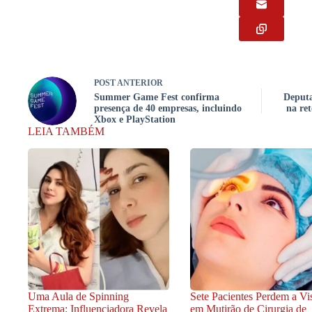
POST
ANTERIOR
Summer Game Fest confirma
Deputa
presença de 40 empresas, incluindo
na re
Xbox e PlayStation
LEIA TAMBÉM
Uma Aula de Spinning
Sete Pacientes Perdem a Vi
Extrema: Influenciadora Revela
em Mutirão de Cirurgia de