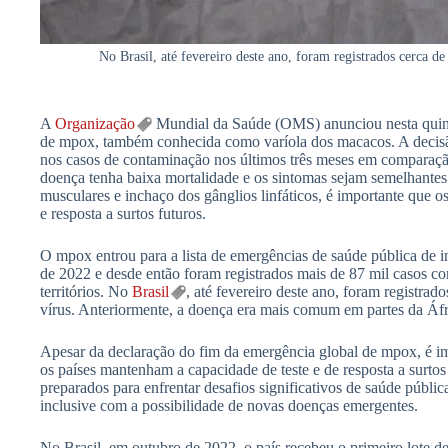
No Brasil, até fevereiro deste ano, foram registrados cerca de
A
Organização
Mundial da Saúde (OMS) anunciou nesta quinta
de mpox, também conhecida como varíola dos macacos. A decis
nos casos de contaminação nos últimos três meses em comparaçã
doença tenha baixa mortalidade e os sintomas sejam semelhantes
musculares e inchaço dos gânglios linfáticos, é importante que 
e resposta a surtos futuros.
O mpox entrou para a lista de emergências de saúde pública de 
de 2022 e desde então foram registrados mais de 87 mil casos c
territórios. No
Brasil
, até fevereiro deste ano, foram registrad
vírus. Anteriormente, a doença era mais comum em partes da Áfri
Apesar da declaração do fim da emergência global de mpox, é 
os países mantenham a capacidade de teste e de resposta a surtos 
preparados para enfrentar desafios significativos de saúde públ
inclusive com a possibilidade de novas doenças emergentes.
No Brasil, em outubro de 2022, o país recebeu o primeiro lote d