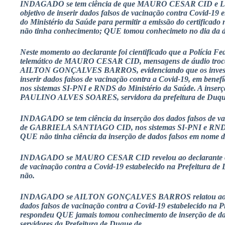
INDAGADO se tem ciência de que MAURO CESAR CID e 
objetivo de inserir dados falsos de vacinação contra Covid
do Ministério da Saúde para permitir a emissão do certificad
não tinha conhecimento; QUE tomou conhecimeto no dia da d
Neste momento ao declarante foi cientificado que a Polícia Fede
telemático de MAURO CESAR CID, mensagens de áudio tr
AILTON GONÇALVES BARROS, evidenciando que os investiga
inserir dados falsos de vacinação contra a Covid-19, em 
nos sistemas SI-PNI e RNDS do Ministério da Saúde. A inser
PAULINO ALVES SOARES, servidora da prefeitura de Duque
INDAGADO se tem ciência da inserção dos dados falsos de vac
de GABRIELA SANTIAGO CID, nos sistemas SI-PNI e RNDS 
QUE não tinha ciência da inserção de dados falsos em n
INDAGADO se MAURO CESAR CID revelou ao declarante o es
de vacinação contra a Covid-19 estabelecido na Prefeitura 
não.
INDAGADO se AILTON GONÇALVES BARROS relatou ao decl
dados falsos de vacinação contra a Covid-19 estabelecido na 
respondeu QUE jamais tomou conhecimento de inserção de dad
servidores da Prefeitura de Duque de