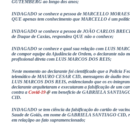
GUTEMBERG ao longo dos anos;
INDAGADO se conhece a pessoa de MARCELLO MORAES 
QUE apenas tem conhecimento que MARCELLO é um político
INDAGADO se conhece a pessoa de JOÃO CARLOS BRECHA, 
de Duque de Caxias, respondeu QUE não o conhece;
INDAGADO se conhece e qual sua relação com LUIS MAR
de compor equipe da Ajudância de Ordem, o declarante não m
profissional direta com LUIS MARCOS DOS REIS;
Neste momento ao declarante foi cientificado que a Policia Fede
telemático de MAURO CESAR CID, mensagens de áudio tr
LUIS MARCOS DOS REIS, evidenciando que os ex-integrante
declarante arquitetaram e executaram a falsificação de um car
contra a
Covid-19
em beneficio de GABRIELA SANTIAG
CID.
INDAGADO se tem ciência da falsificação do cartão de vacina
Saude de Goiás, em nome de GABRIELA SANTIAGO CID, re
em relaçãpo ao fato supramencionado;