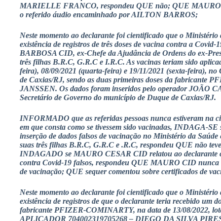
MARIELLE FRANCO, respondeu QUE não; QUE MAURO CID
o referido áudio encaminhado por AILTON BARROS;
Neste momento ao declarante foi cientificado que o Ministério
existência de registros de três doses de vacina contra a 
BARBOSA CID, ex-Chefe da Ajudância de Ordens do ex-Pr
três filhas B.R.C, G.R.C e I.R.C. As vacinas teriam sido aplica
feira), 08/09/2021 (quarta-feira) e 19/11/2021 (sexta-feira),
de Caxias/RJ, sendo as duas primeiras doses da fabricante PF
JANSSEN. Os dados foram inseridos pelo operador JO
Secretário de Governo do município de Duque de Caxias/RJ.
INFORMADO que as referidas pessoas nunca estiveram na ci
em que consta como se tivessem sido vacinadas, INDAGA-SE s
inserção de dados falsos de vacinação no Ministério da S
suas três filhas B.R.C, G.R.C e .R.C, respondeu QUE não teve
INDAGADO se MAURO CESAR CID relatou ao declarante como
contra Covid-19 falsos, respondeu QUE MAURO CID nunca co
de vacinação; QUE sequer comentou sobre certificados de vac
Neste momento ao declarante foi cientificado que o Ministério
existência de registros de que o declarante teria recebido um 
fabricante PFIZER-COMINARTY, na data de 13/08/2022, 
APLICADOR 704002319705268 – DIEGO DA SILVA PIRES,