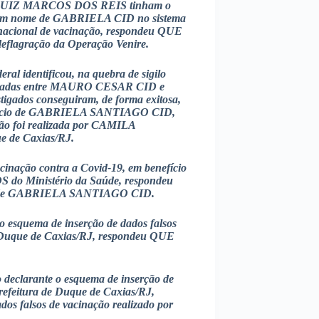
LUIZ MARCOS DOS REIS tinham o
-19 em nome de GABRIELA CID no sistema
o nacional de vacinação, respondeu QUE
eflagração da Operação Venire.
ral identificou, na quebra de sigilo
ocadas entre MAURO CESAR CID e
dos conseguiram, de forma exitosa,
benefício de GABRIELA SANTIAGO CID,
ção foi realizada por CAMILA
 de Caxias/RJ.
inação contra a Covid-19, em benefício
do Ministério da Saúde, respondeu
ome de GABRIELA SANTIAGO CID.
quema de inserção de dados falsos
de Duque de Caxias/RJ, respondeu QUE
arante o esquema de inserção de
Prefeitura de Duque de Caxias/RJ,
os falsos de vacinação realizado por