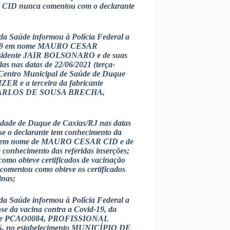
 nunca comentou com o declarante
 da Saúde informou à Polícia Federal a
Covid-19 em nome MAURO CESAR
esidente JAIR BOLSONARO e de suas
das nas datas de 22/06/2021 (terça-
 no Centro Municipal de Saúde de Duque
IZER e a terceira da fabricante
ÃO CARLOS DE SOUSA BRECHA,
dade de Duque de Caxias/RJ nas datas
e o declarante tem conhecimento da
aúde em nome de MAURO CESAR CID e de
 conhecimento das referidas inserções;
 obteve certificados de vacinação
mentou como obteve os certificados
inas;
 da Saúde informou à Polícia Federal a
dose da vacina contra a Covid-19, da
lote PCAO0084, PROFISSIONAL
 no estabelecimento MUNICÍPIO DE