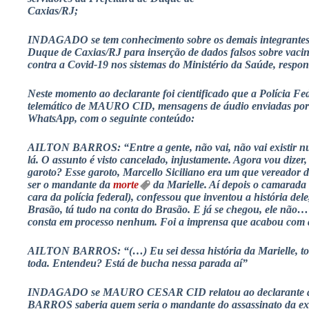
Caxias/RJ;
INDAGADO se tem conhecimento sobre os demais integrantes 
Duque de Caxias/RJ para inserção de dados falsos sobre vaci
contra a Covid-19 nos sistemas do Ministério da Saúde, resp
Neste momento ao declarante foi cientificado que a Polícia Fede
telemático de MAURO CID, mensagens de áudio enviadas p
WhatsApp, com o seguinte conteúdo:
AILTON BARROS: “Entre a gente, não vai, não vai existir nu
lá. O assunto é visto cancelado, injustamente. Agora vou dizer
garoto? Esse garoto, Marcello Siciliano era um que vereador d
ser o mandante da
morte
da Marielle. Aí depois o camarada 
cara da polícia federal), confessou que inventou a história dele
Brasão, tá tudo na conta do Brasão. E já se chegou, ele não… 
consta em processo nenhum. Foi a imprensa que acabou com a 
AILTON BARROS: “(…) Eu sei dessa história da Marielle, to
toda. Entendeu? Está de bucha nessa parada aí”
INDAGADO se MAURO CESAR CID relatou ao declarante a
BARROS saberia quem seria o mandante do assassinato da ex-