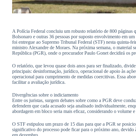
A Polícia Federal concluiu um robusto relatório de 800 páginas q
Bolsonaro e outras 36 pessoas por suposto envolvimento em um
foi entregue ao Supremo Tribunal Federal (STF) nesta quinta-feir
ministro Alexandre de Moraes. Na próxima semana, o material s
República (PGR), onde o procurador Paulo Gonet decidirá os pr
O relatório, que levou quase dois anos para ser finalizado, divid
principais: desinformação, jurídico, operacional de apoio às ações 
operacional para cumprimento de medidas coercitivas. Essa abor
facilitar a avaliação jurídica.
Divergências sobre o indiciamento
Entre os juristas, surgem debates sobre como a PGR deve conduzi
defendem que cada acusado seja analisado individualmente, enq
abordagem em bloco seria mais eficaz, considerando o volume e
O STF estipulou um prazo de 15 dias para que a PGR se posicio
significativo do processo pode ficar para o próximo ano, devido
em dezembro.