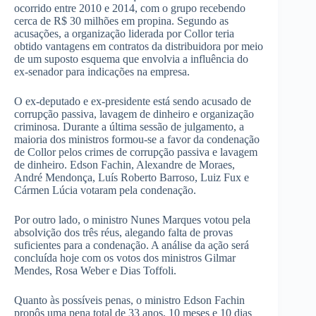
ocorrido entre 2010 e 2014, com o grupo recebendo
cerca de R$ 30 milhões em propina. Segundo as
acusações, a organização liderada por Collor teria
obtido vantagens em contratos da distribuidora por meio
de um suposto esquema que envolvia a influência do
ex-senador para indicações na empresa.
O ex-deputado e ex-presidente está sendo acusado de
corrupção passiva, lavagem de dinheiro e organização
criminosa. Durante a última sessão de julgamento, a
maioria dos ministros formou-se a favor da condenação
de Collor pelos crimes de corrupção passiva e lavagem
de dinheiro. Edson Fachin, Alexandre de Moraes,
André Mendonça, Luís Roberto Barroso, Luiz Fux e
Cármen Lúcia votaram pela condenação.
Por outro lado, o ministro Nunes Marques votou pela
absolvição dos três réus, alegando falta de provas
suficientes para a condenação. A análise da ação será
concluída hoje com os votos dos ministros Gilmar
Mendes, Rosa Weber e Dias Toffoli.
Quanto às possíveis penas, o ministro Edson Fachin
propôs uma pena total de 33 anos, 10 meses e 10 dias