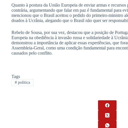
Quanto à postura da União Europeia de enviar armas e recursos p
contrária, argumentando que falar em paz é fundamental para evit
mencionou que o Brasil aceitou o pedido do primeiro-ministro a
doados à Ucrânia, alegando que o Brasil não quer ser responsabil
Rebelo de Sousa, por sua vez, destacou que a posição de Portuga
Europeia na obediência à invasão russa e solidariedade à Ucrâni
demonstrou a importância de aplicar essas experiências, que fo
Assembleia-Geral, como uma condição fundamental para encontr
causados ​​pelo conflito.
Tags
#
política