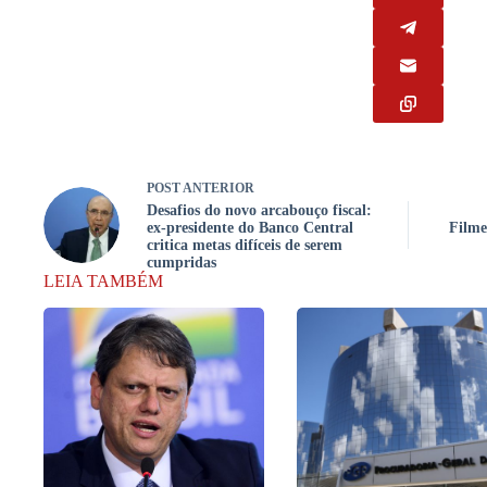
POST
ANTERIOR
Desafios do novo arcabouço fiscal:
ex-presidente do Banco Central
Filme
critica metas difíceis de serem
cumpridas
LEIA TAMBÉM