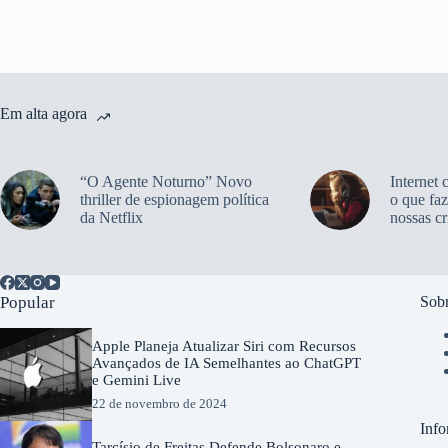
Em alta agora
“O Agente Noturno” Novo
Internet 
thriller de espionagem política
o que faz
da Netflix
nossas cr
Popular
Sobr
Apple Planeja Atualizar Siri com Recursos
Avançados de IA Semelhantes ao ChatGPT
e Gemini Live
22 de novembro de 2024
Info
Tarcísio de Freitas Defende Bolsonaro e