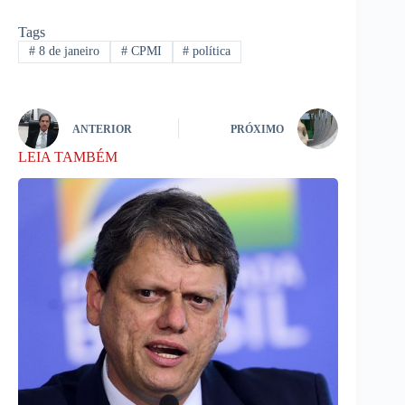
Tags
#
8 de janeiro
#
CPMI
#
política
ANTERIOR
PRÓXIMO
LEIA TAMBÉM